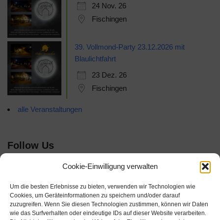
24 Nov. 26
Fischingen
39. Vollmond-Party 23.12.2026 mit
Blaulichtfahrt
23 Dez. 26
Fischingen
alle Veranstaltungen
Follow Us
Cookie-Einwilligung verwalten
Um die besten Erlebnisse zu bieten, verwenden wir Technologien wie
Cookies, um Geräteinformationen zu speichern und/oder darauf
zuzugreifen. Wenn Sie diesen Technologien zustimmen, können wir Daten
wie das Surfverhalten oder eindeutige IDs auf dieser Website verarbeiten.