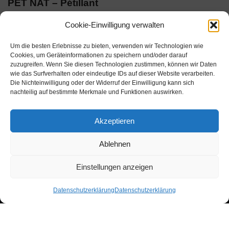
PET NAT – Pétillant
Naturel
Cookie-Einwilligung verwalten
€
10,00
inkl. MwSt.
Um die besten Erlebnisse zu bieten, verwenden wir Technologien wie
€
13,33
/
l
Cookies, um Geräteinformationen zu speichern und/oder darauf
zuzugreifen. Wenn Sie diesen Technologien zustimmen, können wir Daten
wie das Surfverhalten oder eindeutige IDs auf dieser Website verarbeiten.
Die Nichteinwilligung oder der Widerruf der Einwilligung kann sich
nachteilig auf bestimmte Merkmale und Funktionen auswirken.
Akzeptieren
Ablehnen
Biowein Baden
Bio-Hofladen
Kontakt
Shop
Einstellungen anzeigen
Vertrag widerrufen
Datenschutzerklärung
Datenschutzerklärung
Neve
| Präsentiert von
WordPress
Vertrag widerrufen