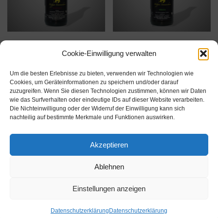
Demeter Sonnenglut
ECOVIN Verjus
Cookie-Einwilligung verwalten
€
5,50
€
5,50
inkl. MwSt.
inkl. MwSt.
Um die besten Erlebnisse zu bieten, verwenden wir Technologien wie
€
5,50
/
l
€
5,50
/
l
Cookies, um Geräteinformationen zu speichern und/oder darauf
zuzugreifen. Wenn Sie diesen Technologien zustimmen, können wir Daten
wie das Surfverhalten oder eindeutige IDs auf dieser Website verarbeiten.
Die Nichteinwilligung oder der Widerruf der Einwilligung kann sich
nachteilig auf bestimmte Merkmale und Funktionen auswirken.
Akzeptieren
Ablehnen
Biowein Baden
Bio-Hofladen
Kontakt
Shop
Einstellungen anzeigen
Vertrag widerrufen
Datenschutzerklärung
Datenschutzerklärung
Neve
| Präsentiert von
WordPress