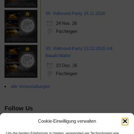
38. Vollmond-Party 24.11.2026
24 Nov. 26
Fischingen
39. Vollmond-Party 23.12.2026 mit
Blaulichtfahrt
23 Dez. 26
Fischingen
alle Veranstaltungen
Follow Us
Cookie-Einwilligung verwalten
Um die besten Erlebnisse zu bieten, verwenden wir Technologien wie