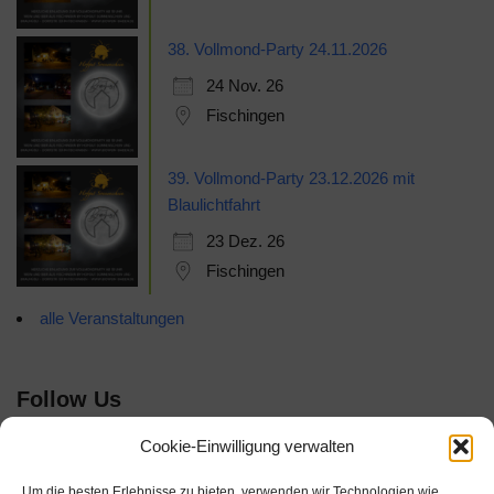
38. Vollmond-Party 24.11.2026
24 Nov. 26
Fischingen
39. Vollmond-Party 23.12.2026 mit
Blaulichtfahrt
23 Dez. 26
Fischingen
alle Veranstaltungen
Follow Us
Cookie-Einwilligung verwalten
Um die besten Erlebnisse zu bieten, verwenden wir Technologien wie