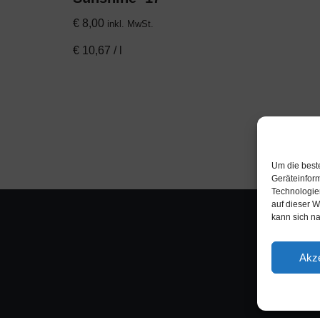
€
8,00
inkl. MwSt.
€
10,67
/
l
Um die best
Geräteinfor
Technologie
auf dieser W
kann sich n
Akze