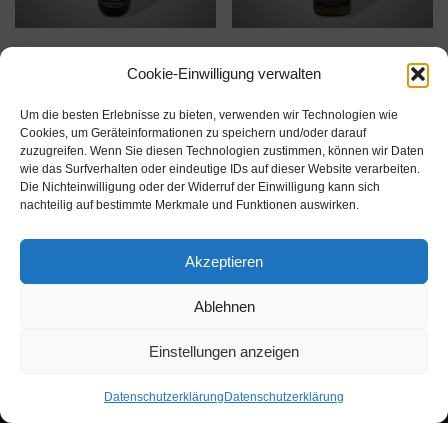
2016er Recortis
Demeter Apfelsecco
Cookie-Einwilligung verwalten
€
11,00
€
5,00
inkl. MwSt.
inkl. MwSt.
Um die besten Erlebnisse zu bieten, verwenden wir Technologien wie
€
14,67
/
l
€
6,67
/
l
Cookies, um Geräteinformationen zu speichern und/oder darauf
zuzugreifen. Wenn Sie diesen Technologien zustimmen, können wir Daten
wie das Surfverhalten oder eindeutige IDs auf dieser Website verarbeiten.
Die Nichteinwilligung oder der Widerruf der Einwilligung kann sich
nachteilig auf bestimmte Merkmale und Funktionen auswirken.
Akzeptieren
Ablehnen
Biowein Baden
Bio-Hofladen
Kontakt
Shop
Einstellungen anzeigen
Vertrag widerrufen
Datenschutzerklärung
Datenschutzerklärung
Neve
| Präsentiert von
WordPress
Vertrag widerrufen