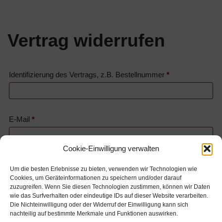
Vertrag widerrufen
Identifizierung des Vertrags, z.B. Bestellnummer
*
E-Mail
*
Cookie-Einwilligung verwalten
E-
Vorname
Nachname
Um die besten Erlebnisse zu bieten, verwenden wir Technologien wie
Mail
Cookies, um Geräteinformationen zu speichern und/oder darauf
zuzugreifen. Wenn Sie diesen Technologien zustimmen, können wir Daten
(wiederholen)
*
wie das Surfverhalten oder eindeutige IDs auf dieser Website verarbeiten.
Die Nichteinwilligung oder der Widerruf der Einwilligung kann sich
nachteilig auf bestimmte Merkmale und Funktionen auswirken.
Widerruf bestätigen