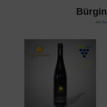
Bürgi
von
Bü