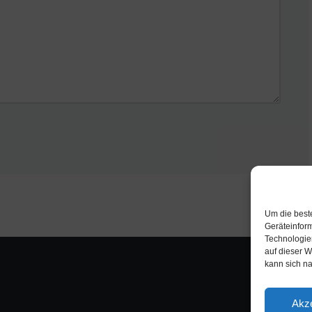
Um die best
Geräteinfor
Technologie
auf dieser W
kann sich n
Akze