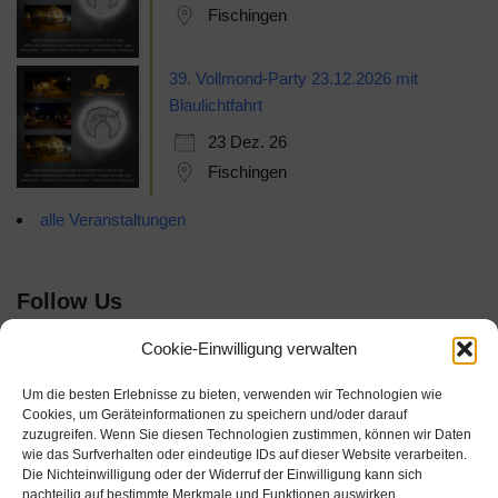
Fischingen
39. Vollmond-Party 23.12.2026 mit
Blaulichtfahrt
23 Dez. 26
Fischingen
alle Veranstaltungen
Follow Us
Cookie-Einwilligung verwalten
Um die besten Erlebnisse zu bieten, verwenden wir Technologien wie
Cookies, um Geräteinformationen zu speichern und/oder darauf
zuzugreifen. Wenn Sie diesen Technologien zustimmen, können wir Daten
wie das Surfverhalten oder eindeutige IDs auf dieser Website verarbeiten.
Die Nichteinwilligung oder der Widerruf der Einwilligung kann sich
nachteilig auf bestimmte Merkmale und Funktionen auswirken.